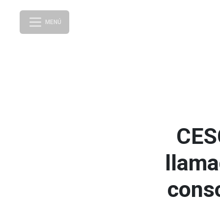
MENÚ
CES
llama
conso