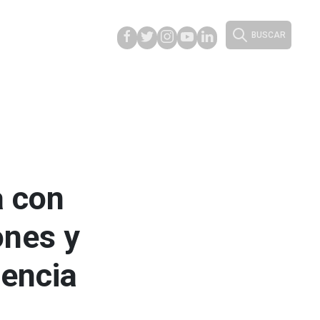
BUSCAR
 con
ones y
tencia