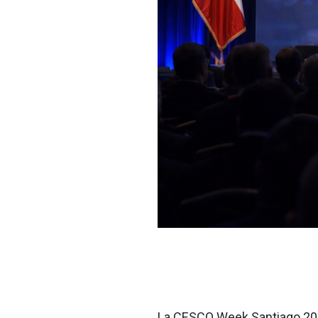
La CESCO Week Santiago 202