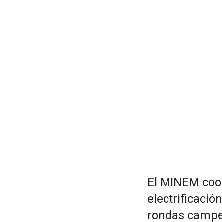
El MINEM coor
electrificaci
rondas campes