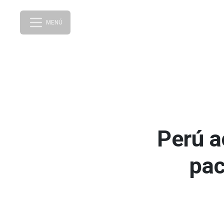
MENÚ
Perú a
pac