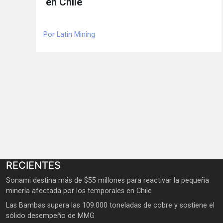
en Chile
Por Latin Mining
RECIENTES
Sonami destina más de $55 millones para reactivar la pequeña
minería afectada por los temporales en Chile
Las Bambas supera las 109.000 toneladas de cobre y sostiene el
sólido desempeño de MMG