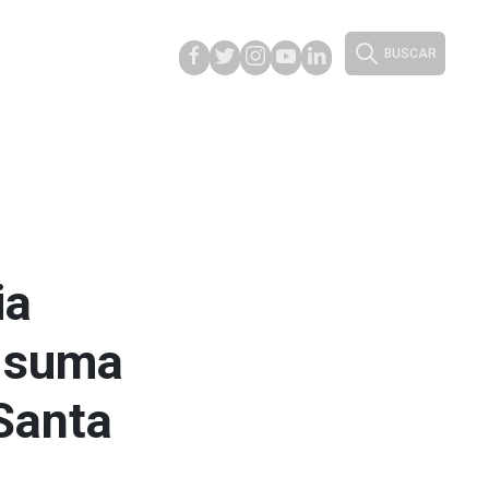
BUSCAR
ia
y suma
Santa