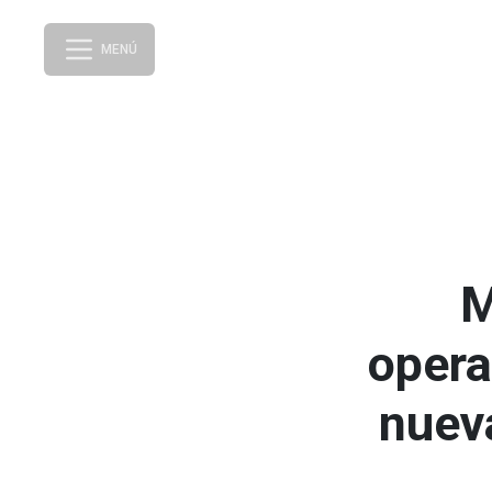
MENÚ
M
opera
nuev