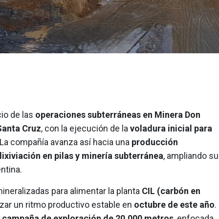
cio de las
operaciones subterráneas en Minera Don
Santa Cruz
, con la ejecución de la
voladura inicial para
 La compañía avanza así hacia una
producción
lixiviación en pilas y minería subterránea
, ampliando su
ntina.
neralizadas para alimentar la planta
CIL (carbón en
nzar un ritmo productivo estable en
octubre de este año
.
a
campaña de exploración de 20.000 metros
, enfocada