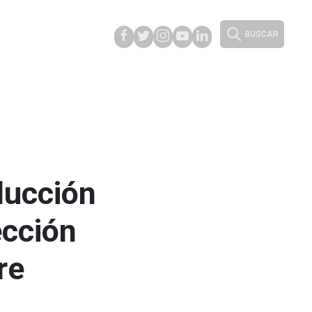
BUSCAR
ducción
ección
re