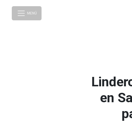
MENÚ
Linder
en Sa
p