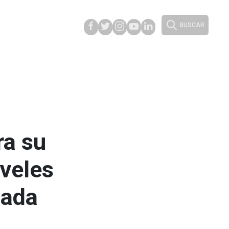
BUSCAR
ra su
iveles
cada