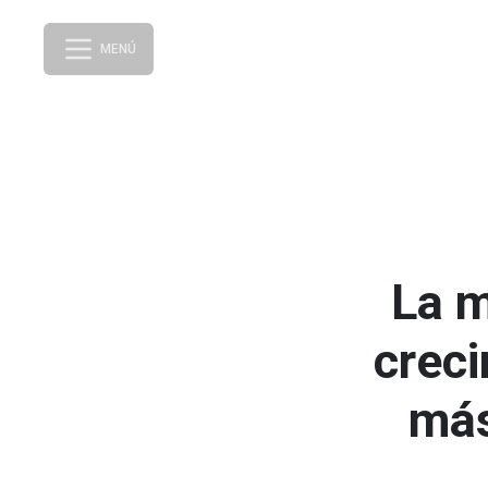
MENÚ
La m
creci
más