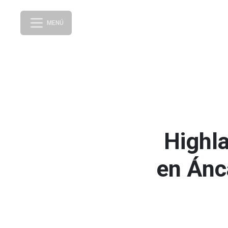
MENÚ
Highla
en Ánc