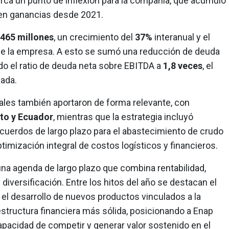
ca un punto de inflexión para la compañía, que acumuló
n ganancias desde 2021.
465 millones
, un crecimiento del
37%
interanual y el
a de la empresa. A esto se sumó una reducción de deuda
ndo el ratio de deuda neta sobre EBITDA a
1,8 veces
, el
ada.
ales también aportaron de forma relevante, con
to y Ecuador
, mientras que la estrategia incluyó
acuerdos de largo plazo para el abastecimiento de crudo
timización integral de costos logísticos y financieros.
una agenda de largo plazo que combina rentabilidad,
 diversificación. Entre los hitos del año se destacan el
, el desarrollo de nuevos productos vinculados a la
estructura financiera más sólida, posicionando a Enap
apacidad de competir y generar valor sostenido en el