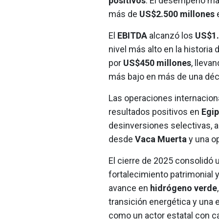
positivos
. El desempeño mar
más de
US$2.500 millones
e
El
EBITDA
alcanzó los
US$1.
nivel más alto en la histori
por
US$450 millones
, lleva
más bajo en más de una déc
Las operaciones internacion
resultados positivos en
Egip
desinversiones selectivas, 
desde
Vaca Muerta
y una op
El cierre de 2025 consolidó 
fortalecimiento patrimonial y
avance en
hidrógeno verde
transición energética y una 
como un actor estatal con c