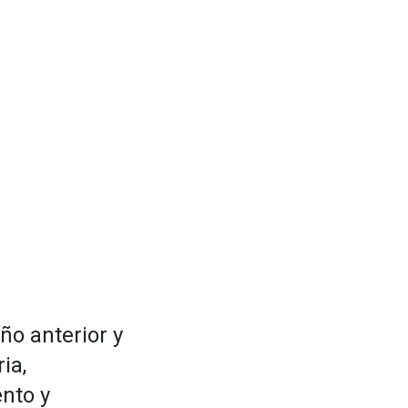
ño anterior y
ia,
nto y