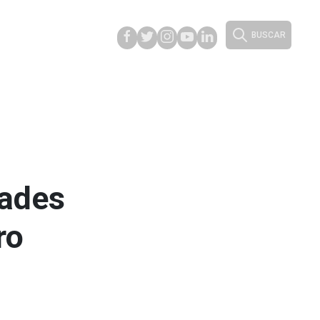
BUSCAR
dades
ro