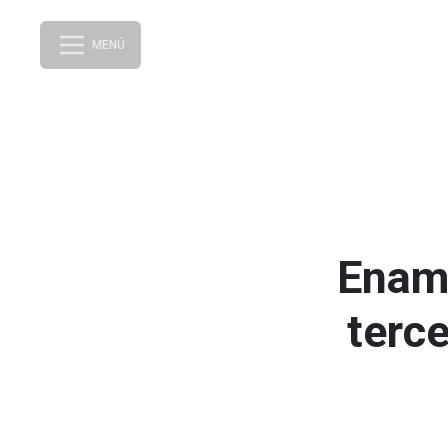
MENÚ
Enami
terc