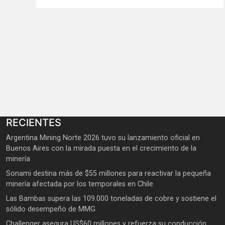
RECIENTES
Argentina Mining Norte 2026 tuvo su lanzamiento oficial en
Buenos Aires con la mirada puesta en el crecimiento de la
minería
Sonami destina más de $55 millones para reactivar la pequeña
minería afectada por los temporales en Chile
Las Bambas supera las 109.000 toneladas de cobre y sostiene el
sólido desempeño de MMG
Challenger asegura US$60 millones y refuerza su conducción