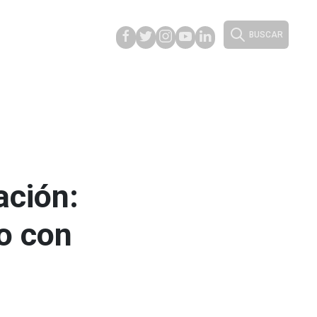
BUSCAR
ación:
o con