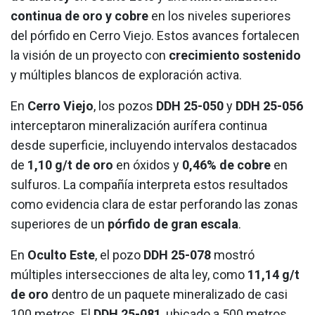
continua de oro y cobre
en los niveles superiores
del pórfido en Cerro Viejo. Estos avances fortalecen
la visión de un proyecto con
crecimiento sostenido
y múltiples blancos de exploración activa.
En
Cerro Viejo
, los pozos
DDH 25-050
y
DDH 25-056
interceptaron mineralización aurífera continua
desde superficie, incluyendo intervalos destacados
de
1,10 g/t de oro
en óxidos y
0,46% de cobre
en
sulfuros. La compañía interpreta estos resultados
como evidencia clara de estar perforando las zonas
superiores de un
pórfido de gran escala
.
En
Oculto Este
, el pozo
DDH 25-078
mostró
múltiples intersecciones de alta ley, como
11,14 g/t
de oro
dentro de un paquete mineralizado de casi
100 metros. El
DDH 25-081
, ubicado a 500 metros,