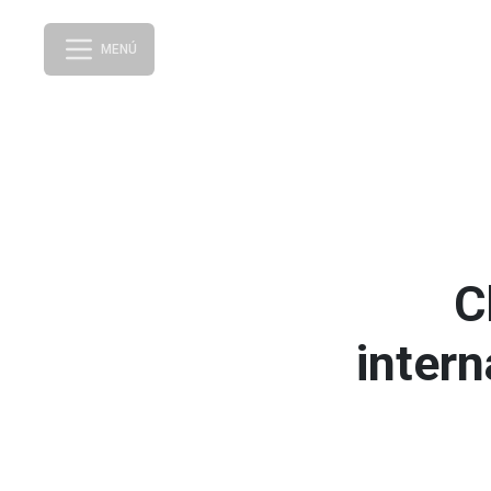
MENÚ
C
intern