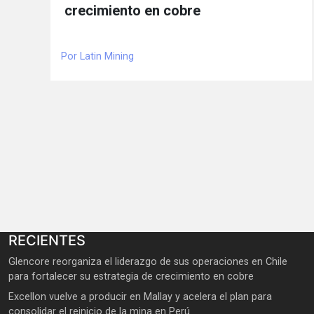
crecimiento en cobre
Por Latin Mining
RECIENTES
Glencore reorganiza el liderazgo de sus operaciones en Chile
para fortalecer su estrategia de crecimiento en cobre
Excellon vuelve a producir en Mallay y acelera el plan para
consolidar el reinicio de la mina en Perú