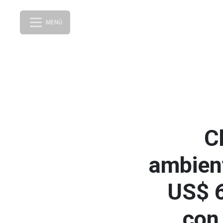
MENÚ
C
ambient
US$ 6
con