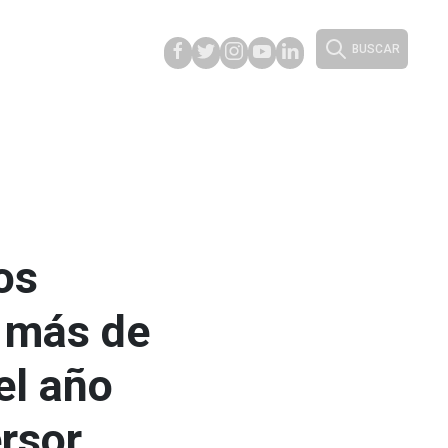
BUSCAR
os
r más de
el año
rsor